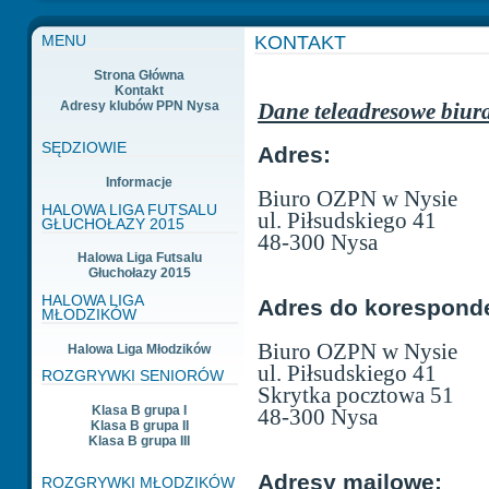
KONTAKT
MENU
Strona Główna
Kontakt
Adresy klubów PPN Nysa
Dane teleadresowe biur
SĘDZIOWIE
Adres:
Informacje
Biuro OZPN w Nysie
HALOWA LIGA FUTSALU
ul. Piłsudskiego 41
GŁUCHOŁAZY 2015
48-300 Nysa
Halowa Liga Futsalu
Głuchołazy 2015
HALOWA LIGA
Adres do koresponde
MŁODZIKÓW
Biuro OZPN w Nysie
Halowa Liga Młodzików
ul. Piłsudskiego 41
ROZGRYWKI SENIORÓW
Skrytka pocztowa 51
Klasa B grupa I
48-300 Nysa
Klasa B grupa II
Klasa B grupa III
Adresy mailowe:
ROZGRYWKI MŁODZIKÓW