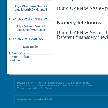
Liga Młodzików Grupa I
Biuro OZPN w Nysie - 
Liga Młodzików Grupa II
ROZGRYWKI ORLIKÓW
Numery telefonów:
Liga Orlików Grupa I
Liga Orlików Grupa II
Biuro OZPN w Nysie – 
Referent finansowy i ew
ROZGRYWKI ŻAKÓW
Liga żaków
NAWIGACJA
·
Strona główna
·
admin
Powered by
PHP-Fusion
copyright © 2002 - 2026 by Nick Jones.
Released as free software without warranties under
GNU Affero GPL
v3.
Theme designed by
Max Toball
Wygenerowano w sekund: 0.01