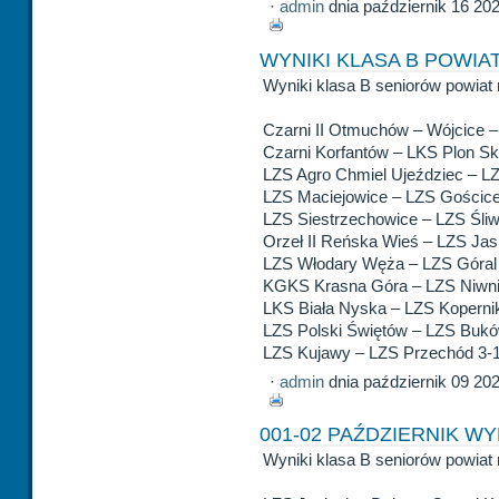
·
admin
dnia październik 16 20
WYNIKI KLASA B POWIAT
Wyniki klasa B seniorów powiat 
Czarni II Otmuchów – Wójcice 
Czarni Korfantów – LKS Plon S
LZS Agro Chmiel Ujeździec – L
LZS Maciejowice – LZS Gościce
LZS Siestrzechowice – LZS Śliw
Orzeł II Reńska Wieś – LZS Jas
LZS Włodary Węża – LZS Góral 
KGKS Krasna Góra – LZS Niwni
LKS Biała Nyska – LZS Koperni
LZS Polski Świętów – LZS Bukó
LZS Kujawy – LZS Przechód 3-
·
admin
dnia październik 09 20
001-02 PAŹDZIERNIK WY
Wyniki klasa B seniorów powiat 