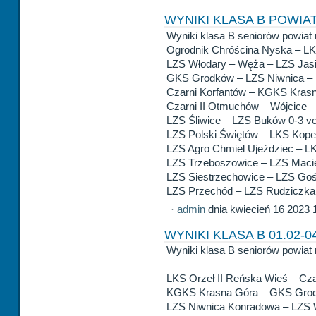
WYNIKI KLASA B POWIAT 
Wyniki klasa B seniorów powiat 
Ogrodnik Chróścina Nyska – LK
LZS Włodary – Węża – LZS Jasi
GKS Grodków – LZS Niwnica –
Czarni Korfantów – KGKS Krasn
Czarni II Otmuchów – Wójcice – 
LZS Śliwice – LZS Buków 0-3 v
LZS Polski Świętów – LKS Kope
LZS Agro Chmiel Ujeździec – L
LZS Trzeboszowice – LZS Macie
LZS Siestrzechowice – LZS Goś
LZS Przechód – LZS Rudziczka 
·
admin
dnia kwiecień 16 2023 
WYNIKI KLASA B 01.02-0
Wyniki klasa B seniorów powiat 
LKS Orzeł II Reńska Wieś – Cza
KGKS Krasna Góra – GKS Gro
LZS Niwnica Konradowa – LZS 