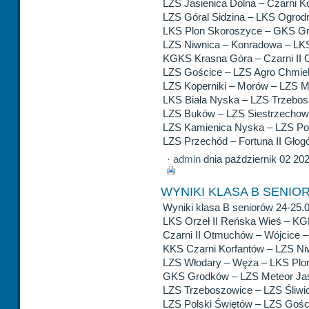
LZS Jasienica Dolna – Czarni K
LZS Góral Sidzina – LKS Ogrod
LKS Plon Skoroszyce – GKS G
LZS Niwnica – Konradowa – LKS
KGKS Krasna Góra – Czarni II
LZS Gościce – LZS Agro Chmiel
LZS Koperniki – Morów – LZS M
LKS Biała Nyska – LZS Trzebos
LZS Buków – LZS Siestrzechow
LZS Kamienica Nyska – LZS Pol
LZS Przechód – Fortuna II Głog
·
admin
dnia październik 02 20
WYNIKI KLASA B SENIO
Wyniki klasa B seniorów 24-25.0
LKS Orzeł II Reńska Wieś – KG
Czarni II Otmuchów – Wójcice –
KKS Czarni Korfantów – LZS Ni
LZS Włodary – Węża – LKS Plo
GKS Grodków – LZS Meteor Jas
LZS Trzeboszowice – LZS Śliwi
LZS Polski Świętów – LZS Gośc