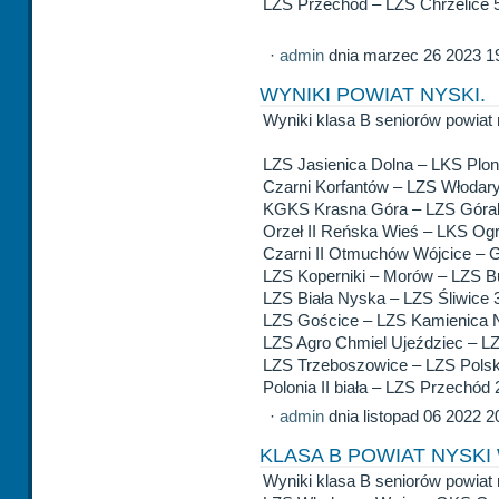
LZS Przechód – LZS Chrzelice 
·
admin
dnia marzec 26 2023 1
WYNIKI POWIAT NYSKI.
Wyniki klasa B seniorów powiat 
LZS Jasienica Dolna – LKS Plo
Czarni Korfantów – LZS Włodar
KGKS Krasna Góra – LZS Góral 
Orzeł II Reńska Wieś – LKS Og
Czarni II Otmuchów Wójcice –
LZS Koperniki – Morów – LZS B
LZS Biała Nyska – LZS Śliwice 
LZS Gościce – LZS Kamienica 
LZS Agro Chmiel Ujeździec – L
LZS Trzeboszowice – LZS Polsk
Polonia II biała – LZS Przechód 
·
admin
dnia listopad 06 2022 2
KLASA B POWIAT NYSKI 
Wyniki klasa B seniorów powiat 