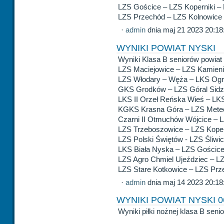
LZS Gościce – LZS Koperniki –
LZS Przechód – LZS Kolnowice 
·
admin
dnia maj 21 2023 20:18
WYNIKI POWIAT NYSKI
Wyniki Klasa B seniorów powiat 
LZS Maciejowice – LZS Kamien
LZS Włodary – Węża – LKS Ogr
GKS Grodków – LZS Góral Sidz
LKS II Orzeł Reńska Wieś – LK
KGKS Krasna Góra – LZS Meteor
Czarni II Otmuchów Wójcice – 
LZS Trzeboszowice – LZS Koper
LZS Polski Świętów - LZS Śliwic
LKS Biała Nyska – LZS Gościce
LZS Agro Chmiel Ujeździec – L
LZS Stare Kotkowice – LZS Prz
·
admin
dnia maj 14 2023 20:18
WYNIKI POWIAT NYSKI 06
Wyniki piłki nożnej klasa B seni