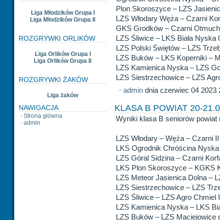
Plon Skoroszyce – LZS Jasienic
Liga Młodzików Grupa I
LZS Włodary Węża – Czarni Kor
Liga Młodzików Grupa II
GKS Grodków – Czarni Otmuch
LZS Śliwice – LKS Biała Nyska 
ROZGRYWKI ORLIKÓW
LZS Polski Świętów – LZS Trze
Liga Orlików Grupa I
LZS Buków – LKS Koperniki – 
Liga Orlików Grupa II
LZS Kamienica Nyska – LZS Go
LZS Siestrzechowice – LZS Agro
ROZGRYWKI ŻAKÓW
·
admin
dnia czerwiec 04 2023 
Liga żaków
KLASA B POWIAT 20-21.0
NAWIGACJA
·
Strona główna
Wyniki klasa B seniorów powiat 
·
admin
LZS Włodary – Węża – Czarni I
LKS Ogrodnik Chróścina Nyska
LZS Góral Sidzina – Czarni Korf
LKS Plon Skoroszyce – KGKS K
LZS Meteor Jasienica Dolna – 
LZS Siestrzechowice – LZS Trz
LZS Śliwice – LZS Agro Chmiel 
LZS Kamienica Nyska – LKS Bia
LZS Buków – LZS Maciejowice go