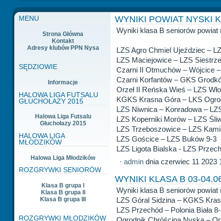
WYNIKI POWIAT NYSKI KL
MENU
Wyniki klasa B seniorów powiat 
Strona Główna
Kontakt
Adresy klubów PPN Nysa
LZS Agro Chmiel Ujeździec – LZ
LZS Maciejowice – LZS Siestrz
SĘDZIOWIE
Czarni II Otmuchów – Wójcice 
Czarni Korfantów – GKS Grodkó
Informacje
Orzeł II Reńska Wieś – LZS Wł
HALOWA LIGA FUTSALU
KGKS Krasna Góra – LKS Ogrod
GŁUCHOŁAZY 2015
LZS Niwnica – Konradowa – LZS
Halowa Liga Futsalu
LZS Koperniki Morów – LZS Śliw
Głuchołazy 2015
LZS Trzeboszowice – LZS Kami
HALOWA LIGA
LZS Gościce – LZS Buków 9-3
MŁODZIKÓW
LZS Ligota Bialska - LZS Przec
Halowa Liga Młodzików
·
admin
dnia czerwiec 11 2023 
ROZGRYWKI SENIORÓW
WYNIKI KLASA B 03-04.0
Klasa B grupa I
Wyniki klasa B seniorów powiat 
Klasa B grupa II
Klasa B grupa III
LZS Góral Sidzina – KGKS Kras
LZS Przechód – Polonia Biała 8
ROZGRYWKI MŁODZIKÓW
Ogrodnik Chróścina Nyska – Orz