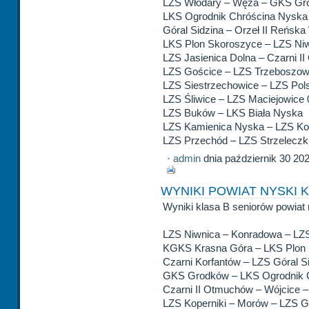
LZS Włodary – Węża – GKS Gr
LKS Ogrodnik Chróścina Nyska 
Góral Sidzina – Orzeł II Reńska
LKS Plon Skoroszyce – LZS Niw
LZS Jasienica Dolna – Czarni I
LZS Gościce – LZS Trzeboszow
LZS Siestrzechowice – LZS Pols
LZS Śliwice – LZS Maciejowice 
LZS Buków – LKS Biała Nyska
LZS Kamienica Nyska – LZS Kop
LZS Przechód – LZS Strzeleczki
·
admin
dnia październik 30 20
WYNIKI POWIAT NYSKI K
Wyniki klasa B seniorów powiat 
LZS Niwnica – Konradowa – LZS
KGKS Krasna Góra – LKS Plon 
Czarni Korfantów – LZS Góral Si
GKS Grodków – LKS Ogrodnik C
Czarni II Otmuchów – Wójcice 
LZS Koperniki – Morów – LZS G