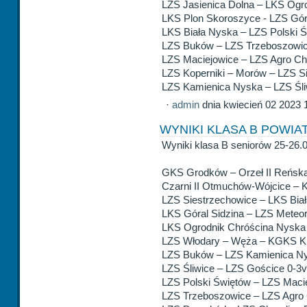
LZS Jasienica Dolna – LKS Ogr
LKS Plon Skoroszyce - LZS Góra
LKS Biała Nyska – LZS Polski Ś
LZS Buków – LZS Trzeboszowic
LZS Maciejowice – LZS Agro Ch
LZS Koperniki – Morów – LZS S
LZS Kamienica Nyska – LZS Śli
·
admin
dnia kwiecień 02 2023 
WYNIKI KLASA B POWIAT
Wyniki klasa B seniorów 25-26.0
GKS Grodków – Orzeł II Reńska
Czarni II Otmuchów-Wójcice – 
LZS Siestrzechowice – LKS Bia
LKS Góral Sidzina – LZS Meteor
LKS Ogrodnik Chróścina Nyska
LZS Włodary – Węża – KGKS Kr
LZS Buków – LZS Kamienica Ny
LZS Śliwice – LZS Gościce 0-3
LZS Polski Świętów – LZS Maci
LZS Trzeboszowice – LZS Agro 