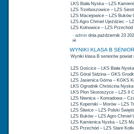
LKS Biała Nyska – LZS Kamieni
LZS Trzeboszowice – LZS Siest
LZS Maciejowice – LZS Buków 
LZS Agro Chmiel Ujeździec – LZ
LZS Kolnowice – LZS Przechód 
·
admin
dnia październik 23 20
WYNIKI KLASA B SENIOR
Wyniki klasa B seniorów powiat 
LZS Gościce – LKS Biała Nyska
LZS Góral Sidzina – GKS Grod
LZS Jasienica Górna – KGKS K
LKS Ogrodnik Chróścina Nyska
LKS Plon Skoroszyce – LZS II 
LZS Niwnica – Konradowa – Cza
LZS Koperniki – Morów – LZS T
LZS Śliwice – LZS Polski Święt
LZS Buków – LZS Agro Chmiel U
LZS Kamienica Nyska – LZS Ma
LZS Przechód – LZS Stare Kotk