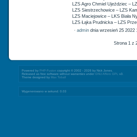
LZS Agro Chmiel Ujeździec – LZ
LZS Siestrzechowice – LZS Kam
LZS Maciejowice – LKS Biała N
LZS Łąka Prudnicka – LZS Prze
·
admin
dnia wrzesień 25 2022 
Strona 1 z 
Powered by
PHP-Fusion
copyright © 2002 - 2026 by Nick Jones.
Released as free software without warranties under
GNU Affero GPL
v3.
Theme designed by
Max Toball
Wygenerowano w sekund: 0.03