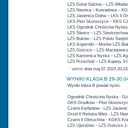
LZS Góral Sidzina – LZS Włod
LZS Niwnica – Konradowa – KG
LZS Jasienica Dolna – LKS II O
LKS Plon Skoroszyce – KKS Cza
LKS Ogrodnik Chróścina Nyska 
LZS Śliwice – LZS Siestrzechow
LZS Buków – LZS Polski Świętó
LKS Koperniki – Morów LZS Biał
LZS Gościce – LZS Maciejowice
LZS Kamienica Nyska – LZS Agr
LZS Przechód – LZS Kujawy 3-
·
admin
dnia maj 07 2023 20:23
WYNIKI KLASA B 29-30.0
Wyniki klasa B powiat nyski.
Ogrodnik Chrościna Nyska - Gór
GKS Grodków - Plon Skoroszyc
Czarni Korfantów - LZS Jasienic
Orzeł II Reńska Wieś - LZS Niw
Czarni II Otmuchów - KGKS Kra
LZS Ujeździec - LZS Gościce 1