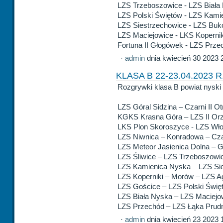
LZS Trzeboszowice - LZS Biała
LZS Polski Świętów - LZS Kami
LZS Siestrzechowice - LZS Buk
LZS Maciejowice - LKS Kopernik
Fortuna II Głogówek - LZS Prze
·
admin
dnia kwiecień 30 2023 
KLASA B 22-23.04.2023 R
Rozgrywki klasa B powiat nyski 
LZS Góral Sidzina – Czarni II 
KGKS Krasna Góra – LZS II Orz
LKS Plon Skoroszyce - LZS Wło
LZS Niwnica – Konradowa – Cza
LZS Meteor Jasienica Dolna –
LZS Śliwice – LZS Trzeboszowic
LZS Kamienica Nyska – LZS Sie
LZS Koperniki – Morów – LZS Ag
LZS Gościce – LZS Polski Świę
LZS Biała Nyska – LZS Maciejo
LZS Przechód – LZS Łąka Prud
·
admin
dnia kwiecień 23 2023 